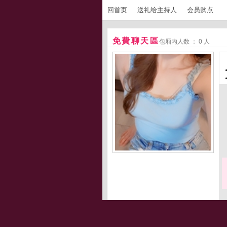
回首页
送礼给主持人
会员购点
免費聊天區
包厢内人数 ： 0 人