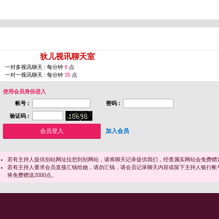
您即将进入 [
狄儿视讯聊天室
]
一对多视讯聊天 : 每分钟
8
点
一对一视讯聊天 : 每分钟
35
点
使用会员身份进入
帐号 :
密码 :
验证码 :
加入会员
若有主持人提供别站网址拉您到别网站，请将聊天记录提供我们，经查属实网站会免费赠送
若有主持人要求会员直接汇钱给她，请勿汇钱，请会员记录聊天内容或留下主持人银行帐
将免费赠送2000点。