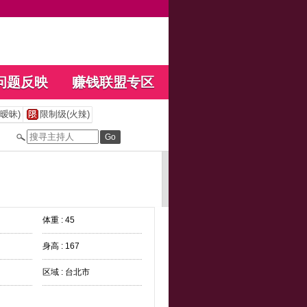
问题反映
赚钱联盟专区
暧昧)
限制级(火辣)
体重 : 45
身高 : 167
区域 : 台北市