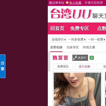
建议将本站
加入收藏
，方便日后找寻
回首页
免费专区
点
业绩排行
一对多收费
一对一收费
全部在線
台妹专区
內地主播
魏茵茵
休息中
免費視訊
进入包厢
送