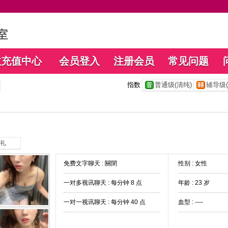
数充值中心
会员登入
注册会员
常见问题
指数
普通级(清纯)
辅导级(
礼
免费文字聊天 :
關閉
性别 : 女性
一对多视讯聊天 :
每分钟 8 点
年龄 : 23 岁
一对一视讯聊天 :
每分钟 40 点
血型 : ----