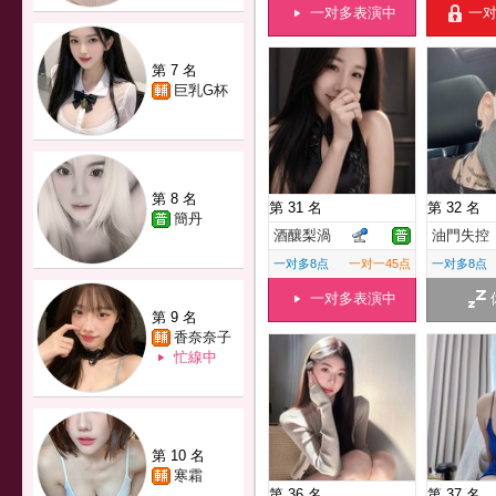
一对多表演中
一
第 7 名
巨乳G杯
第 8 名
第 31 名
第 32 名
簡丹
酒釀梨渦
油門失控
一对多8点
一对一45点
一对多8点
一对多表演中
第 9 名
香奈奈子
忙線中
第 10 名
寒霜
第 36 名
第 37 名