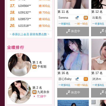
17.
U24564**
赠 800点
第 11 名
第 12 名
18.
U29132**
赠 700点
Serena
出氣包
19.
U28573**
赠 600点
一对多8点
一对一50点
一对多8点
20.
U21518**
赠 500点
休息中
~ 恭喜以上会员 获得免费点数 ~
业绩排行
第 1 名
予宥期
第 16 名
第 17 名
甜心Baby
沐沐m
一对多8点
一对一50点
一对多8点
第 2 名
九尾奈奈
休息中
忙線中