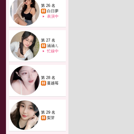
第 26 名
白日夢
表演中
第 27 名
涵涵ㄦ
忙線中
第 28 名
蔓越莓
第 29 名
梨芽