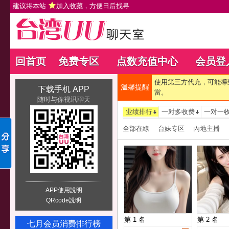
建议将本站
加入收藏
，方便日后找寻
回首页
免费专区
点数充值中心
会员登
使用第三方代充，可能導
溫馨提醒
下载手机 APP
當。
随时与你视讯聊天
业绩排行
一对多收费
一对一
全部在線
台妹专区
內地主播
APP使用說明
QRcode說明
第 1 名
第 2 名
七月会员消费排行榜