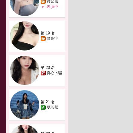
筱緊嵐
表演中
第 19 名
懼高症
第 20 名
真心卜騙
第 21 名
夏若熙