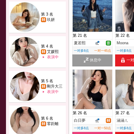
第 3 名
玖妍
第 21 名
第 22 名
夏若熙
Moona
第 4 名
一对多8点
一对一45点
一对多8点
艾媛熙
表演中
休息中
一
第 5 名
剛升大三
表演中
第 26 名
第 27 名
第 6 名
白日夢
涵涵ㄦ
零距離
一对多8点
一对一50点
一对多8点