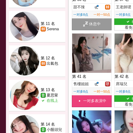
甜不辣
王老師珺
一对多8点
一对一50点
一对多8点
第 11 名
休息中
看免
Serena
第 12 名
出氣包
第 41 名
第 42 名
售樓姐姐
席瑞兒
第 13 名
一对多8点
一对一50点
一对多8点
夏思甯
在线上
一对多表演中
看免
第 14 名
小饅頭兒