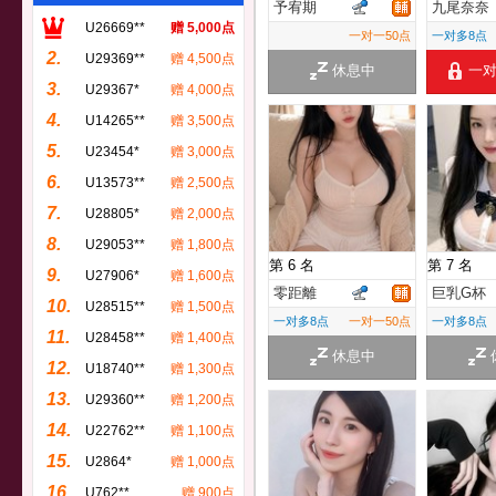
予宥期
九尾奈奈
U26669**
赠 5,000点
一对一50点
一对多8点
2.
U29369**
赠 4,500点
休息中
一
3.
U29367*
赠 4,000点
4.
U14265**
赠 3,500点
5.
U23454*
赠 3,000点
6.
U13573**
赠 2,500点
7.
U28805*
赠 2,000点
8.
U29053**
赠 1,800点
第 6 名
第 7 名
9.
U27906*
赠 1,600点
零距離
巨乳G杯
10.
U28515**
赠 1,500点
一对多8点
一对一50点
一对多8点
11.
U28458**
赠 1,400点
休息中
12.
U18740**
赠 1,300点
13.
U29360**
赠 1,200点
14.
U22762**
赠 1,100点
15.
U2864*
赠 1,000点
16.
U762**
赠 900点