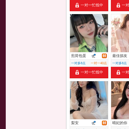
一对一忙线中
一
煎荷包蛋
最佳損友
一对多8点
一对一40点
一对多8点
一对一忙线中
一
梨安
晴妃的你