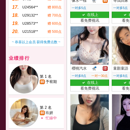
像水一樣
等我回家
17.
U24564**
赠 800点
一对多5点
一对多5点
在线上
18.
U29132**
赠 700点
看免费视讯
看免
19.
U28573**
赠 600点
20.
U21518**
赠 500点
~ 恭喜以上会员 获得免费点数 ~
业绩排行
櫻桃汽水
童顏童語
一对多8点
一对一30点
一对多8点
第 1 名
予宥期
在线上
看免费视讯
看免
第 2 名
玖妍
忙線中