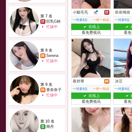
小貓毛毛
依依咘捨
第 7 名
一对多8点
一对一40点
一对多8点
巨乳G杯
忙線中
在线上
看免费视讯
看免
第 8 名
Serena
忙線中
夜舒華
冰芯
第 9 名
一对多8点
一对一50点
一对多8点
香奈奈子
忙線中
在线上
看免费视讯
看免
第 10 名
簡丹