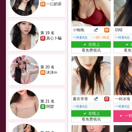
一口奶茶
小晚晚
玥晴
第 19 名
一对多8点
一对一35点
一对多6点
真心卜騙
在线上
看免费视讯
看免
第 20 名
沐沐m
薰衣草香
一杯冰塊
第 21 名
阿蠻
一对多6点
一对多5点
在线上
一
看免费视讯