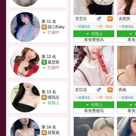
雲雲兒
馮寶寶
第 11 名
甜心Baby
一对多8点
一对一30点
一对多8点
忙線中
在线上
看免费视讯
看免
第 12 名
夏思甯
忙線中
若亞泥
香織
第 13 名
懼高症
一对多8点
一对一30点
一对多8点
在线上
在线上
看免费视讯
看免
第 14 名
筱緊嵐