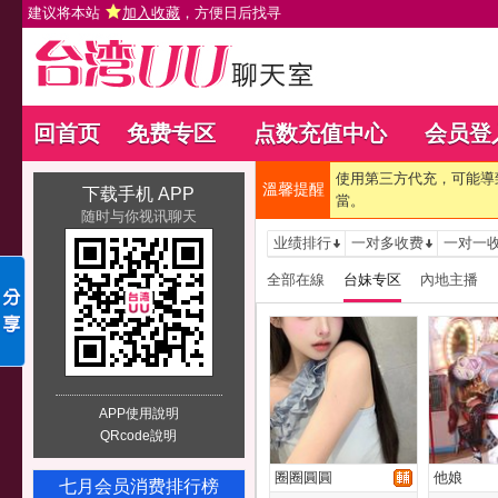
建议将本站
加入收藏
，方便日后找寻
回首页
免费专区
点数充值中心
会员登
使用第三方代充，可能導
溫馨提醒
下载手机 APP
當。
随时与你视讯聊天
业绩排行
一对多收费
一对一
全部在線
台妹专区
內地主播
APP使用說明
QRcode說明
圈圈圓圓
他娘
七月会员消费排行榜