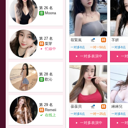
第 26 名
Moona
第 27 名
筱緊嵐
芓妍
梨芽
一对多8点
一对一50点
一对多8点
忙線中
一对多表演中
一
第 28 名
歡沁
第 29 名
葆葆貝
綝綝兒
Remeii
一对多6点
一对一25点
一对多8点
在线上
一对多表演中
一