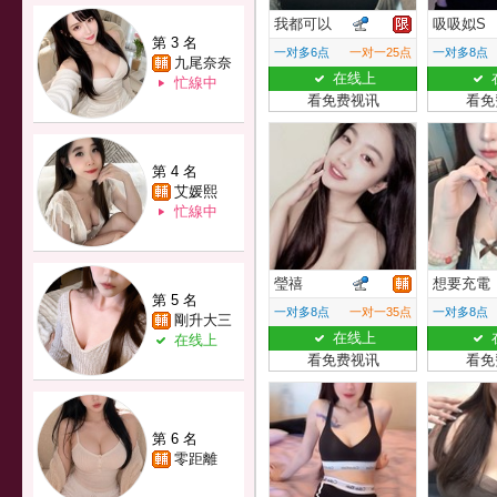
我都可以
吸吸姒S
第 3 名
一对多6点
一对一25点
一对多8点
九尾奈奈
在线上
忙線中
看免费视讯
看免
第 4 名
艾媛熙
忙線中
瑩禧
想要充電
第 5 名
一对多8点
一对一35点
一对多8点
剛升大三
在线上
在线上
看免费视讯
看免
第 6 名
零距離