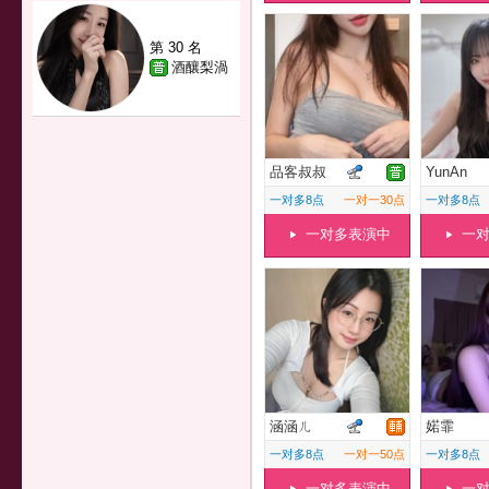
第 30 名
酒釀梨渦
品客叔叔
YunAn
一对多8点
一对一30点
一对多8点
一对多表演中
一
涵涵ㄦ
婼霏
一对多8点
一对一50点
一对多8点
一对多表演中
一