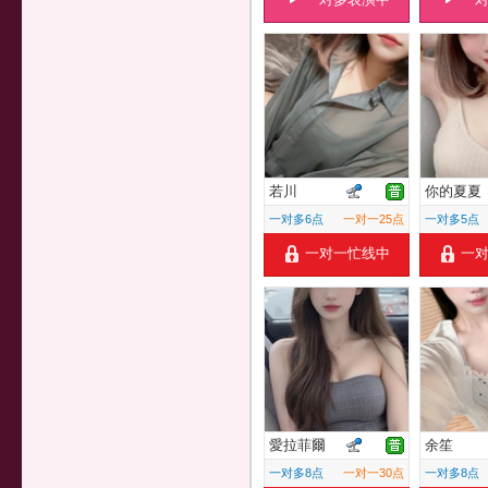
若川
你的夏夏
一对多6点
一对一25点
一对多5点
一对一忙线中
一
愛拉菲爾
余笙
一对多8点
一对一30点
一对多8点