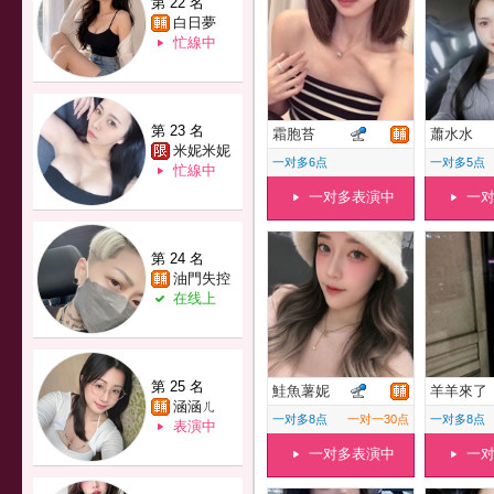
第 22 名
白日夢
忙線中
第 23 名
霜胞苔
蕭水水
米妮米妮
一对多6点
一对多5点
忙線中
一对多表演中
一
第 24 名
油門失控
在线上
第 25 名
鮭魚薯妮
羊羊來了
涵涵ㄦ
一对多8点
一对一30点
一对多8点
表演中
一对多表演中
一