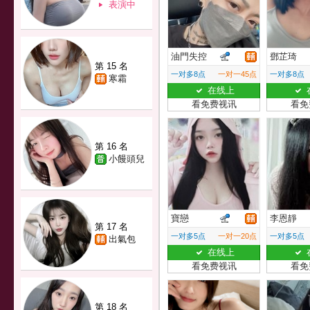
表演中
油門失控
鄧芷琦
第 15 名
一对多8点
一对一45点
一对多8点
寒霜
在线上
看免费视讯
看免
第 16 名
小饅頭兒
寶戀
李恩靜
第 17 名
一对多5点
一对一20点
一对多5点
出氣包
在线上
看免费视讯
看免
第 18 名